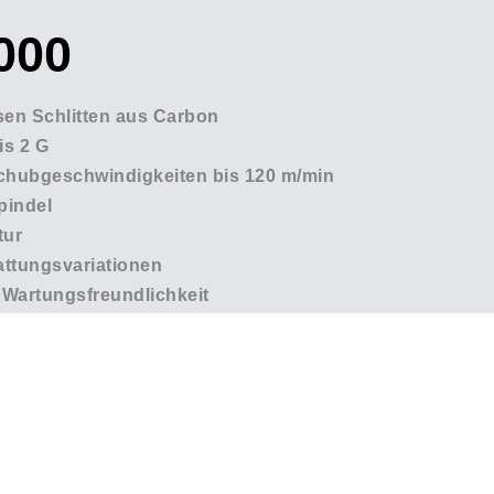
000
sen Schlitten aus Carbon
is 2 G
chubgeschwindigkeiten bis 120 m/min
pindel
tur
attungsvariationen
Wartungsfreundlichkeit