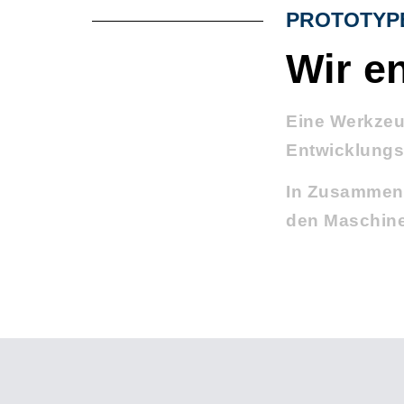
PROTOTYP
Wir e
Eine Werkzeu
Entwicklungsp
In Zusammena
den Maschine