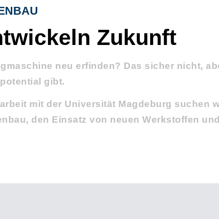
ENBAU
ntwickeln Zukunft
gmaschine neu erfinden? Das sicher nicht, ab
otential gibt.
rbeit mit der Universität Magdeburg suchen w
nbau, den Einsatz von neuen Werkstoffen und