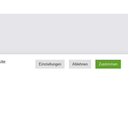
ite
Einstellungen
Ablehnen
Zustimmen
 statt konventionell
ebauten Baukasten können kurzfristig
ngen konfiguriert und innerhalb von 4 bis 6