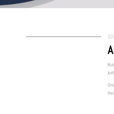
SO
A
Nut
Anf
Uns
Ih